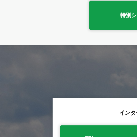
特別シ
インタ