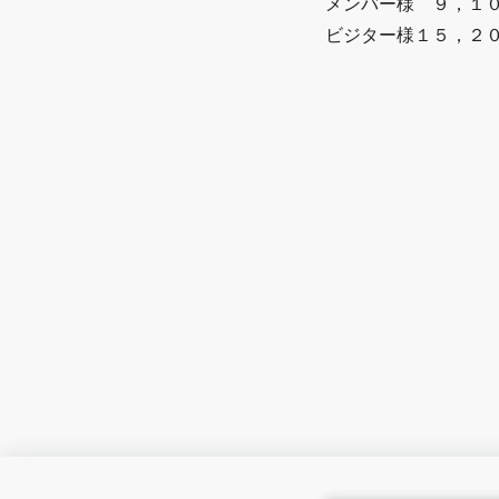
メンバー様 ９，１０
ビジター様１５，２０